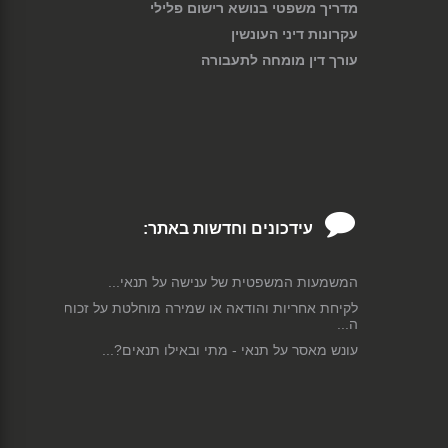
מדריך משפטי בנושא רישום פלילי
עקרונות דיני העונשין
עורך דין מומחה לתעבורה
עידכונים וחדשות באתר:
המשמעות המשפטית של ענישה על תנאי...
לקיחת אחריות והודאה או שמירה מוחלטת על זכות
ה...
עונש מאסר על תנאי - מתי ובאילו תנאים?...
משמעותו של רישום פלילי במקרה של קטין...
לדעת יותר על עבירת תקיפה...
עונש מאסר בפועל לאחר הרשעה בפלילים...