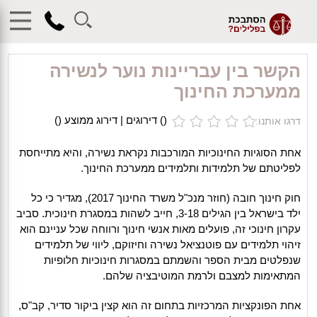
TEST
הקשר בין עבריינות נוער לנשירה
ממערכת החינוך
(
) דירוגים | דירוג ממוצע (
)
דרגו אותנו:
אחת הסוגיות החינוכיות המורכבות נקראת נשירה, והיא מתייחסת
לפליטתם של תלמידות ותלמידים ממערכת החינוך.
חוק חינוך חובה (חוזר מנכ"ל משרד החינוך 2017), מגדיר כי כל
ילד בישראל בין הגילים 3-18, חייב לשהות במסגרת חינוכית. סביב
עקרון חינוכי זה, פועלים מאות אנשי חינוך ורווחה שכל עניינם הוא
זיהוי תלמידים עם פוטנציאל נשירה וחיזוקם, ליווי של תלמידים
שנפלטים מבית הספר והשמתם במסגרות חינוכיות חלופיות
המתאימות למצבם ולרמת המוטיבציה שלהם.
אחת הפונקציות המרכזיות בתחום זה הוא קצין ביקור סדיר, קב"ס,