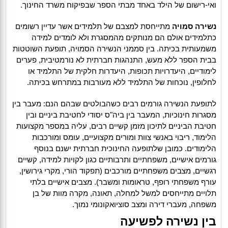
ואי-רישום של הילד באחד מבתי הספר שבפיקוח משרד החינוך.
נשירה סמויה
מתייחסת למצבם של תלמידים אשר עדיין רשומים
כתלמידים אולם הם מנותקים מהמסגרת ולא לומדים למידה
משמעותית בכיתה. בין סממני הנשירה הסמויה, תופעת השוטטות
בבית הספר ללא מעש, התנהגות חברתית לא נורמטיבית, פערים
לימודיים, היעדרויות תכופות, היעדרות חלקית של התלמיד או
לחלופין, נוכחות של התלמיד ללא מעורבות במתרחש בכיתה.
לתופעת הנשירה גורמים רבים כשהבולטים שבהם הנם: מעבר בין
מסגרות חינוכיות, המעבר בין ביה"ס יסודי לחטיבת ביניים ובין
חטיבת הביניים לתיכון מזמן קשיים רבים, עליה במספר מקצועות
הלימוד, ריבוי באנשי צוות ומורים מקצועיים, עומס ומורכבות
הלימודים. כמובן שלתופעה החינוכית חברתית ישנם בנוסף
גורמים אישיים, משפחתיים ותרבותיים כגון לקויות למידה, קשיים
רגשיים, מצבים משפחתיים מורכבים (תפקוד הורי, מקרי גירושין,
עורף משפחתי רופף, טראומות ומשבר). מצבים אישיים בלתי
תלויים מתייחסים למשל למחלה, תאונה, מקרה מוות של בן
משפחה, מעברי דירה ומצב סוציואקונומי נמוך.
בין נשירה לפשיעה