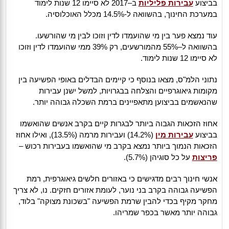
בביצוע
עבירות פליליות
ב–2017 לא סיימו 12 שנות לימוד
במערכת החינוך, בהשוואה ל-14.5% מכלל האוכלוסיה.
עוד נמצא פער בין מי שהועמדו לדין וזוכו לבין מי שהורשעו.
בהשוואה ל–55% מהמורשעים, רק 39% ממי שהועמדו לדין וזוכו
לא סיימו 12 שנות לימוד.
נתוני הלמ"ס, מצאו בנוסף כי קיימים הבדלים באופי הפשיעה בין
מקומות גיאוגרפיים והצלחה בבגרויות, למשל ישנן עבירות
שהנאשמים בביצוען מתאפיינים ברמת השכלה גבוהה יותר.
אחוז הזכאות הגבוה ביותר לבגרות קיים בקרב אנשים שהואשמו
בביצוע
עבירות מין
(14.2%) ועבירות מרמה (13.5%), ואילו אחוז
הזכאות הנמוך ביותר נמצא בקרב מי שהואשמו בעבירות רכוש –
פריצות
על כל סוגיהן (5.7%).
אנשי חינוך רבים מדגישים כי באזורים חלשים גיאוגרפית, רמת
הפשיעה גבוהה בקרב בני נוער, לעומת אזורים חזקים. נו, לא צריך
מחקר מקיף בכדי להבין שרמת הפשיעה "בשכונת מצוקה" בלוד,
גבוהה יותר מאשר בכפר שמריהו.