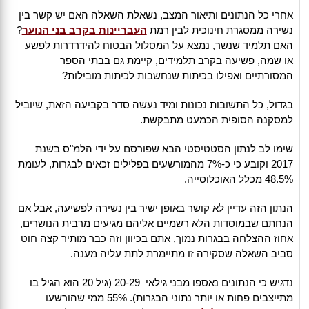
אחרי כל הנתונים ותיאור המצב, נשאלת השאלה האם יש קשר בין
נשירה ממסגרת חינוכית לבין רמת
העבריינות בקרב בני הנוער
?
האם תלמיד שנשר, נמצא על המסלול הבטוח להידרדרות לפשע
או שמה, פשיעה בקרב תלמידים, קיימת גם בבתי הספר
המסורתיים ואפילו בכיתות שנחשבות לכיתות מובילות?
בגדול, כל התשובות נכונות ומיד נעשה סדר בקביעה הזאת, שיוביל
למסקנה הסופית הכמעט מתבקשת.
שימו לב לנתון הסטטיסטי הבא שפורסם על ידי הלמ"ס בשנת
2017 וקובע כי כ-7% מהמורשעים בפלילים זכאים לבגרות, לעומת
48.5% מכלל האוכלוסייה.
הנתון הזה עדיין לא קושר באופן ישיר בין נשירה לפשיעה, אבל אם
הנחתם שבמוסדות הלא רשמיים אליהם מגיעים מרבית הנושרים,
אחוז ההצלחה בבגרות נמוך, אתם בכיוון וזה כבר מותיר קצה חוט
סביב השאלה שסקירה זו מתיימרת לתת עליה מענה.
נדגיש כי הנתונים נאספו מבני גילאי 20-29 (גיל 20 הוא הגיל בו
מתייצבים פחות או יותר נתוני הבגרות). 55% ממי שהורשעו