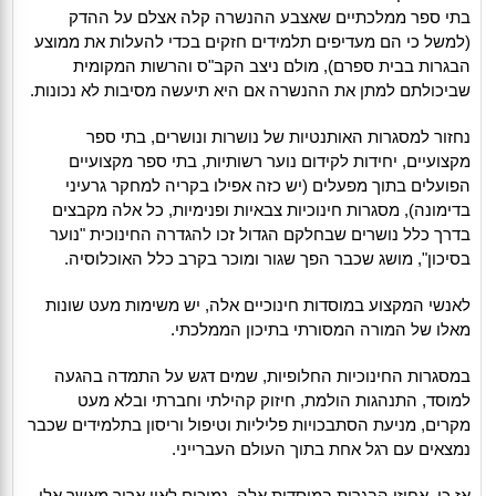
בתי ספר ממלכתיים שאצבע ההנשרה קלה אצלם על ההדק
(למשל כי הם מעדיפים תלמידים חזקים בכדי להעלות את ממוצע
הבגרות בבית ספרם), מולם ניצב הקב"ס והרשות המקומית
שביכולתם למתן את ההנשרה אם היא תיעשה מסיבות לא נכונות.
נחזור למסגרות האותנטיות של נושרות ונושרים, בתי ספר
מקצועיים, יחידות לקידום נוער רשותיות, בתי ספר מקצועיים
הפועלים בתוך מפעלים (יש כזה אפילו בקריה למחקר גרעיני
בדימונה), מסגרות חינוכיות צבאיות ופנימיות, כל אלה מקבצים
בדרך כלל נושרים שבחלקם הגדול זכו להגדרה החינוכית "נוער
בסיכון", מושג שכבר הפך שגור ומוכר בקרב כלל האוכלוסיה.
לאנשי המקצוע במוסדות חינוכיים אלה, יש משימות מעט שונות
מאלו של המורה המסורתי בתיכון הממלכתי.
במסגרות החינוכיות החלופיות, שמים דגש על התמדה בהגעה
למוסד, התנהגות הולמת, חיזוק קהילתי וחברתי ובלא מעט
מקרים, מניעת הסתבכויות פליליות וטיפול וריסון בתלמידים שכבר
נמצאים עם רגל אחת בתוך העולם העברייני.
אז כן, אחוזי הבגרות במוסדות אלה, נמוכים לאין ארוך מאשר אלו