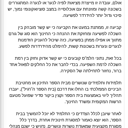
אולם, עובדה זו מייצרת מציאות לפיה לנער או לנערה המתגוררים
בשכונה קשה ומוזנחת עם אוכלוסייה במצב סוציואקונומי נמוך, יש
סיכוי גדול יותר להידרדר לפשיעה.
קביעה זו, ממתנת במעט את הקביעה כי יש קשר מובהק בין
השכלה לפשיעה ומחזקת את ההנחה כי החינוך הוא סוג של גורם
מתווך או אפילו ממתן בפשיעה, כזה שיכול להעניק הזדמנות
לנערים ונערות בשכונות קשות, להימלט מהידרדרות לפשע.
בכל זאת, נתוני הלמ"ס קובעים כי יש קשר אדוק וחזק בין רמת
השכלה לרמת השפיעה. בכדי לחבר את כל החלקים לפאזל אחד
ברור, נחזור לתחילתה של הסקירה.
תלמידות ותלמידים שנושרים מבית הספר התיכון או מחטיבת
הביניים הממלכתי בו החלו את דרכם (בית הספר ה"רגיל"), יעברו
תהליך ליווי באמצעות בית הספר וקצין ביקור סדיר שפועל מטעם
הרשות המקומית ומשרד החינוך.
לאחר שיובן לכלל הצדדים כי התלמיד לא יוכל להמשיך בבית
הספר, הוא יוצא כאמור למסגרת חינוכית אחרת, בדרך כלל
מסגרת מקצועית שמאגדת נושרות ונושרים. נדגיש כי ישנם מנהלי