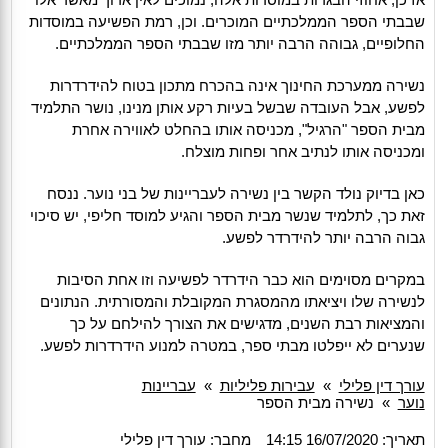
שבבתי הספר הממלכתיים המוכרים. וכן, רמת הפשיעה במוסדות
החלופיים, גבוהה הרבה יותר מזו שבבתי הספר הממלכתיים.
נשירה ממערכת החינוך אינה בהכרח מתכון בטוח להידרדרות
לפשע, אבל העובדה שבשל בעיות רקע אותן מנינו, נושר התלמיד
מבית הספר "הרגיל", מכניסה אותו בהחלט לאווירה אחרת
ומכניסה אותו לנתיב אחר ופחות מוצלח.
כאן בדיוק נולד הקשר בין נשירה לעבריינות של בני נוער. ננסח
זאת כך, לתלמיד שנשר מבית הספר והגיע למוסד חליפי, יש סיכוי
גבוה הרבה יותר להידרדר לפשע.
במקרים מסוימים הוא כבר הידרדר לפשיעה וזו אחת הסיבות
לנשירה שלו ויציאתו מהמסגרת המקובלת והמסורתית. הנתונים
והמציאות רבת השנים, מדגישים את הצורך להילחם על כך
שנערים לא ייפלטו מבתי ספר, במטרה למנוע הידרדרות לפשע.
עורך דין פלילי
»
עבירות פליליות
»
עבריינות
נוער
»
נשירה מבית הספר
תאריך: 16/07/2020 14:15
מחבר: עורך דין פלילי