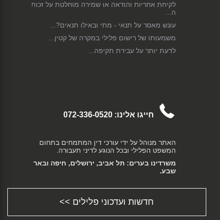
לקיחת אחריות והודאה או שמירה מוחלטת על זכות
ה...
עונש מאסר על תנאי - מתי ובאילו תנאים?...
משמעותו של רישום פלילי במקרה של קטין...
לדעת יותר על עבירת תקיפה...
עונש מאסר בפועל לאחר הרשעה בפלילים...
מתי ולמה צריך תסקיר קצין מבחן?...
ייצוג משפטי במקרה של עבירות מין במשפחה...
האשימו אותך בבעילת קטינה?...
חייגו אלינו:
072-336-0520
אישום בעבירות מין מחייב ייצוג של עורך דין מעו...
בעילה אסורה בהסכמה לפי סעיף 346 לחוק
העונשין...
האתר מנוהל על ידי עורכי דין המתמחים בתחום
חשוד בביצוע מעשה סדום? הוגש נגדך כתב
המשפט הפלילי ובכל הנוגע לדיני תעבורה.
אישום?...
משרדינו בערים: תל אביב, ירושלים, חיפה ובאר
ביצוע עבירות מין בקטינ/ה...
שבע.
חשוד בביצוע הטרדה מינית? הוגש נגדך כתב
אישום?...
חדשות ועדכוני פלילים >>
ייצוג משפטי במקרה של חשד לביצוע מעשה
מגונה...